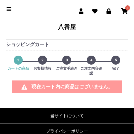
0
八番屋
ショッピングカート
1
2
3
4
5
カートの商品
お客様情報
ご注文手続き
ご注文内容確
完了
認
現在カート内に商品はございません。
当サイトについて
プライバシーポリシー