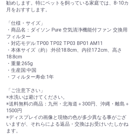
勧めします。特にペットを飼っている家庭では、8-10カ
月をおすすします。
「仕様・サイズ」
・商品名：ダイソン Pure 空気清浄機能付ファン 交換用
フィルター
・対応モデル:TP00 TP02 TP03 BP01 AM11
・本体サイズ（約）:外径18.8cm、内径17.2cm、高さ
18.8cm
・重量:265g
・生産国:中国
・フィルター寿命:1年
「ご注意下さい」
※水洗いは避けてください。
※送料無料の商品：九州・北海道＋300円、沖縄・離島＋
1500円
※ディスプレイの画像と現物の色が多少異なる事がござ
いますが、それらによる返品・交換はお受けいたしかね
ます。