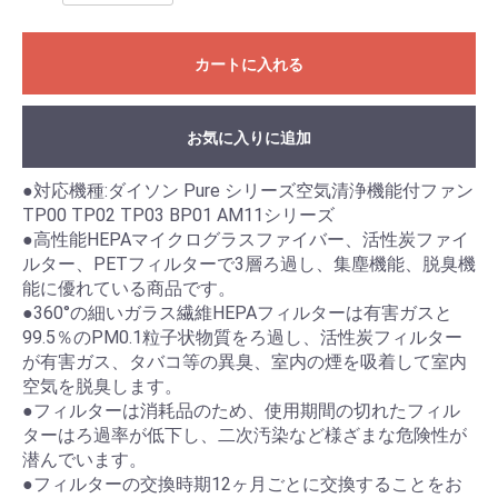
カートに入れる
お気に入りに追加
●対応機種:ダイソン Pure シリーズ空気清浄機能付ファン
TP00 TP02 TP03 BP01 AM11シリーズ
●高性能HEPAマイクログラスファイバー、活性炭ファイ
ルター、PETフィルターで3層ろ過し、集塵機能、脱臭機
能に優れている商品です。
●360°の細いガラス繊維HEPAフィルターは有害ガスと
99.5％のPM0.1粒子状物質をろ過し、活性炭フィルター
が有害ガス、タバコ等の異臭、室内の煙を吸着して室内
空気を脱臭します。
●フィルターは消耗品のため、使用期間の切れたフィル
ターはろ過率が低下し、二次汚染など様ざまな危険性が
潜んでいます。
●フィルターの交換時期12ヶ月ごとに交換することをお