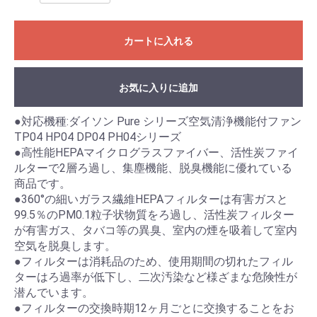
カートに入れる
お気に入りに追加
●対応機種:ダイソン Pure シリーズ空気清浄機能付ファン
TP04 HP04 DP04 PH04シリーズ
●高性能HEPAマイクログラスファイバー、活性炭ファイ
ルターで2層ろ過し、集塵機能、脱臭機能に優れている
商品です。
●360°の細いガラス繊維HEPAフィルターは有害ガスと
99.5％のPM0.1粒子状物質をろ過し、活性炭フィルター
が有害ガス、タバコ等の異臭、室内の煙を吸着して室内
空気を脱臭します。
●フィルターは消耗品のため、使用期間の切れたフィル
ターはろ過率が低下し、二次汚染など様ざまな危険性が
潜んでいます。
●フィルターの交換時期12ヶ月ごとに交換することをお