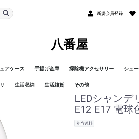
新規会員登録
八番屋
ュアケース
手提げ金庫
掃除機アクセサリー
シュー
リ
生活収納
生活雑貨
ダイソン掃除機スタン
ダイソン掃除機フィル
ダイソン その他
掃除機スタンド
その他
ド
ター
LEDシャンデ
テーブル収納
お風呂場収納
キッチン収納
車用品
自転車用荷台ラック
収納用品その他
エプロン
ペット用品
蚊除けグッズ
スマホアクセサリ
ボディケアグッズ
照明グッズ
手袋
収納スツール
その他
E12 E17 電球
別当送料