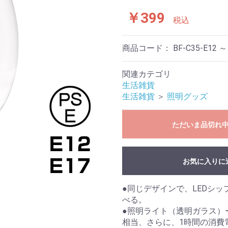
￥399
税込
商品コード：
BF-C35-E12 ～
関連カテゴリ
生活雑貨
生活雑貨
＞
照明グッズ
ただいま品切れ
お気に入りに
●同じデザインで、LEDシッ
べる。
●照明ライト（透明ガラス）ー
相当、さらに、1時間の消費