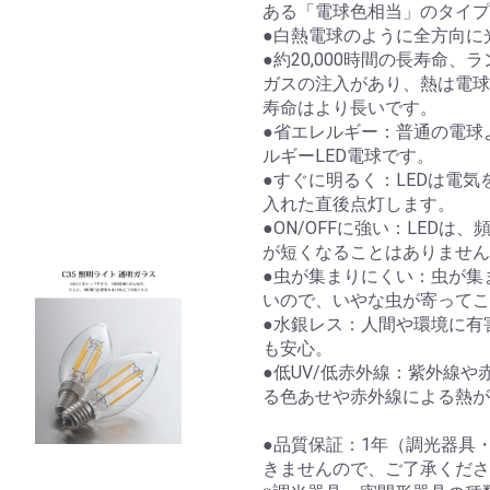
ある「電球色相当」のタイプ
●白熱電球のように全方向に
●約20,000時間の長寿命
ガスの注入があり、熱は電球
寿命はより長いです。
●省エレルギー：普通の電球
ルギーLED電球です。
●すぐに明るく：LEDは電
入れた直後点灯します。
●ON/OFFに強い：LED
が短くなることはありません
●虫が集まりにくい：虫が集
いので、いやな虫が寄ってこ
●水銀レス：人間や環境に有
も安心。
●低UV/低赤外線：紫外線
る色あせや赤外線による熱が
●品質保証：1年（調光器具
きませんので、ご了承くださ