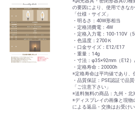
※調光器具・密閉形器具の種
の要因により、使用できなか
「仕様・サイズ」
・明るさ：40W形相当
・定格消費電：4W
・定格入力電：100-110V（5
・色温度：2700Ｋ
・口金サイズ：E12/E17
・重量：14g
・寸法：φ35×92mm（E12）/φ
・定格寿命：20000h
※定格寿命は平均値であり、
・品質保証：PSE認証で品質
「ご注意下さい」
※送料無料の商品：九州・北海
※ディスプレイの画像と現物
による返品・交換はお受けい