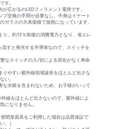
です。
光が広がるのLEDフィラメント電球です。
、ランプ交換の手間が必要なし。中身はイナート
のガラスの大表面積で放熱になっています。
より、約13％前後の消費電力となり、省エレ
気を流すと発光する半導体なので、スイッチを
は、頻繁なスイッチの入/切による劣化がなく寿命
。
まりやすい紫外線領域波長をほとんど出さな
ない。
害な水銀を含まれないため、お子様がいって
や赤外線をほとんど出さないので、紫外線によ
気になりません。
・密閉形器具をご利用した場合は品質保証で
い。）