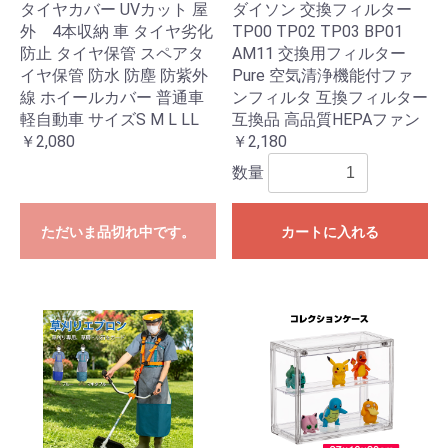
タイヤカバー UVカット 屋
ダイソン 交換フィルター
外 4本収納 車 タイヤ劣化
TP00 TP02 TP03 BP01
防止 タイヤ保管 スペアタ
AM11 交換用フィルター
イヤ保管 防水 防塵 防紫外
Pure 空気清浄機能付ファ
線 ホイールカバー 普通車
ンフィルタ 互換フィルター
軽自動車 サイズS M L LL
互換品 高品質HEPAファン
￥2,080
￥2,180
数量
ただいま品切れ中です。
カートに入れる