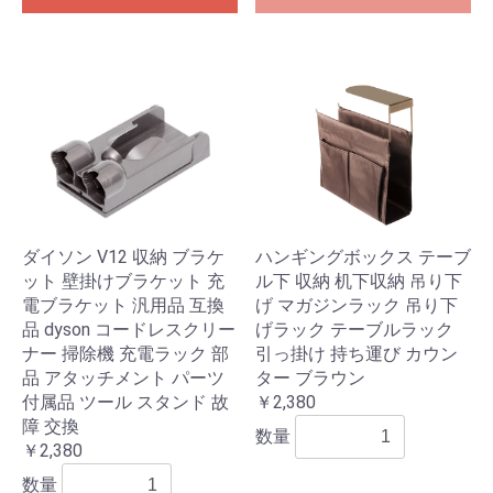
ダイソン V12 収納 ブラケ
ハンギングボックス テーブ
ット 壁掛けブラケット 充
ル下 収納 机下収納 吊り下
電ブラケット 汎用品 互換
げ マガジンラック 吊り下
品 dyson コードレスクリー
げラック テーブルラック
ナー 掃除機 充電ラック 部
引っ掛け 持ち運び カウン
品 アタッチメント パーツ
ター ブラウン
付属品 ツール スタンド 故
￥2,380
障 交換
数量
￥2,380
数量