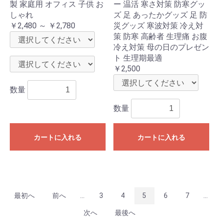
製 家庭用 オフィス 子供 お
ー 温活 寒さ対策 防寒グッ
しゃれ
ズ 足 あったかグッズ 足 防
￥2,480 ～ ￥2,780
災グッズ 寒波対策 冷え対
策 防寒 高齢者 生理痛 お腹
冷え対策 母の日のプレゼン
ト 生理期最適
￥2,500
数量
数量
カートに入れる
カートに入れる
最初へ
前へ
...
3
4
5
6
7
...
次へ
最後へ