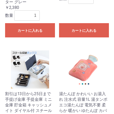
ター グレー
￥2,380
数量
カートに入れる
カートに入れる
割引は13日から25日まで‌
湯たんぽ かわいい お湯入
手提げ金庫 手提金庫 ミニ
れ 注水式 容量1L 湯タンポ
金庫 貯金箱 キャッシュメ
エコ湯たんぽ 電気不要 柔
イト ダイヤル付 スチール
らか 暖かい ゆたんぽ カバ