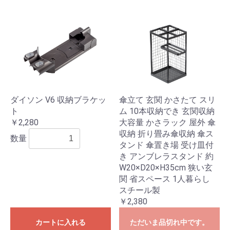
ダイソン V6 収納ブラケッ
傘立て 玄関 かさたて スリ
ト
ム 10本収納でき 玄関収納
￥2,280
大容量 かさラック 屋外 傘
収納 折り畳み傘収納 傘ス
数量
タンド 傘置き場 受け皿付
き アンブレラスタンド 約
W20×D20×H35cm 狭い玄
関 省スペース 1人暮らし
スチール製
￥2,380
カートに入れる
ただいま品切れ中です。