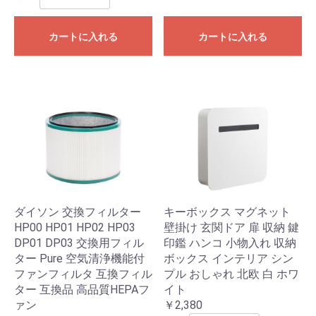
カートに入れる
カートに入れる
ダイソン 交換フィルター
キーボックス マグネット
HP00 HP01 HP02 HP03
壁掛け 玄関ドア 扉 収納 鍵
DP01 DP03 交換用フィル
印鑑 ハンコ 小物入れ 収納
ター Pure 空気清浄機能付
ボックス インテリア シン
ファンフィルタ 互換フィル
プル おしゃれ 北欧 白 ホワ
ター 互換品 高品質HEPAフ
イト
ァン
￥2,380