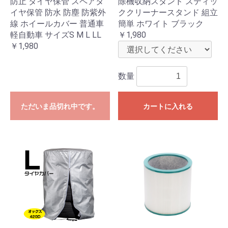
防止 タイヤ保管 スペアタ
除機収納スタンド スティッ
イヤ保管 防水 防塵 防紫外
ククリーナースタンド 組立
線 ホイールカバー 普通車
簡単 ホワイト ブラック
軽自動車 サイズS M L LL
￥1,980
￥1,980
数量
ただいま品切れ中です。
カートに入れる