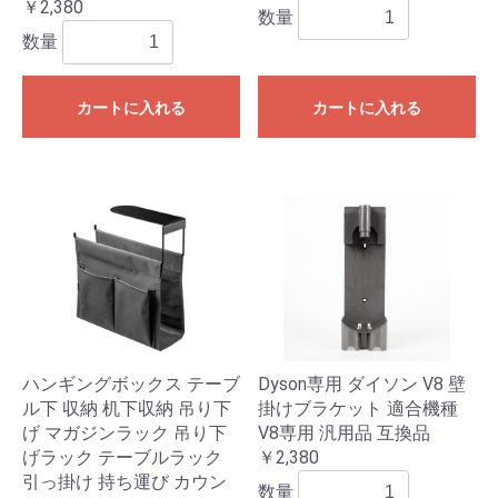
￥2,380
数量
数量
カートに入れる
カートに入れる
ハンギングボックス テーブ
Dyson専用 ダイソン V8 壁
ル下 収納 机下収納 吊り下
掛けブラケット 適合機種
げ マガジンラック 吊り下
V8専用 汎用品 互換品
げラック テーブルラック
￥2,380
引っ掛け 持ち運び カウン
数量