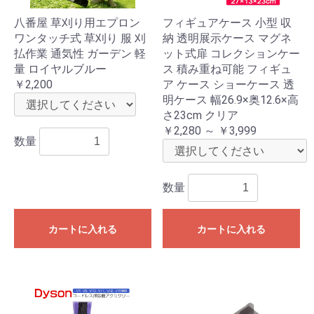
八番屋 草刈り用エプロン
フィギュアケース 小型 収
ワンタッチ式 草刈り 服 刈
納 透明展示ケース マグネ
払作業 通気性 ガーデン 軽
ット式扉 コレクションケー
量 ロイヤルブルー
ス 積み重ね可能 フィギュ
￥2,200
ア ケース ショーケース 透
明ケース 幅26.9×奥12.6×高
さ23cm クリア
￥2,280 ～ ￥3,999
数量
数量
カートに入れる
カートに入れる